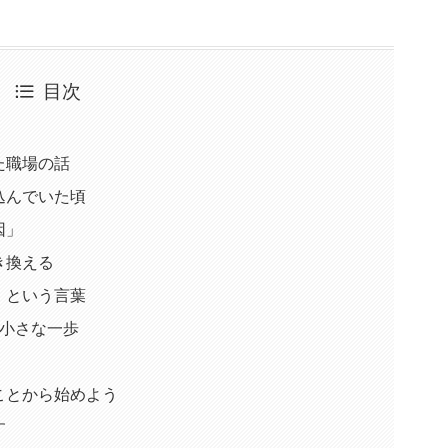
目次
た職場の話
込んでいた頃
因」
き換える
」という言葉
の小さな一歩
ことから始めよう
す