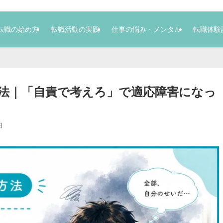
転職の始め方
転職活動の実践
仕事の悩み・メンタル
転職体験
法｜「自責で考えろ」で適応障害になっ
日